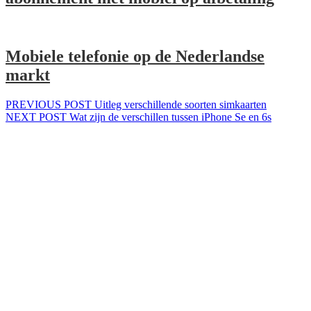
Mobiele telefonie op de Nederlandse
markt
Bericht
Previous
PREVIOUS POST
Uitleg verschillende soorten simkaarten
Next
post:
NEXT POST
Wat zijn de verschillen tussen iPhone Se en 6s
navigatie
post: