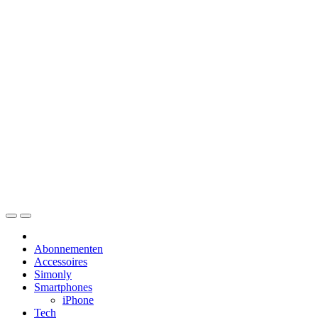
Skip
to
content
Abonnementen
Accessoires
Simonly
Smartphones
iPhone
Tech