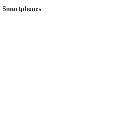
Smartphones
Top 5 populairste smartphones van 2024
Mobiel
november 11, 2024
Wat kunnen we verwachten van de
OnePlus 11?
Mobiel
maart 1, 2023
Alle specificaties en details over de
Samsung Galaxy S22, Ultra en Plus