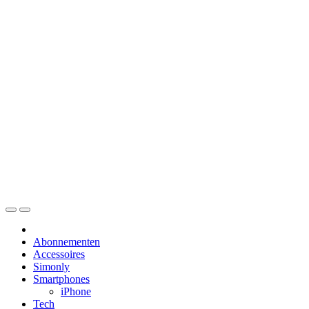
Skip
to
content
Abonnementen
Accessoires
Simonly
Smartphones
iPhone
Tech