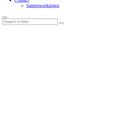
Contact
Samenwerkingen
Search
Search
for: