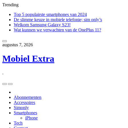
Trending
Top 5 populairste smartphones van 2024
De slimme keuze in mobiele telefonie; sim only’s
Welkom Samsung Galaxy S23!
Wat kunnen we verwachten van de OnePlus 11?
Skip
to
augustus 7, 2026
content
Mobiel Extra
.
Skip
to
content
Abonnementen
Accessoires
Simonly
Smartphones
iPhone
Tech