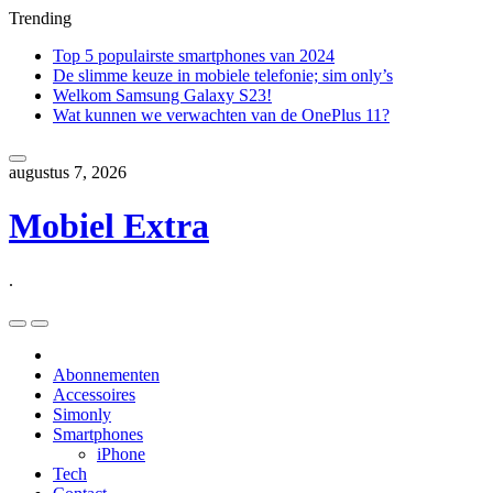
Trending
Top 5 populairste smartphones van 2024
De slimme keuze in mobiele telefonie; sim only’s
Welkom Samsung Galaxy S23!
Wat kunnen we verwachten van de OnePlus 11?
Skip
to
augustus 7, 2026
content
Mobiel Extra
.
Skip
to
content
Abonnementen
Accessoires
Simonly
Smartphones
iPhone
Tech