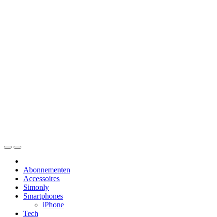
Skip
to
content
Abonnementen
Accessoires
Simonly
Smartphones
iPhone
Tech