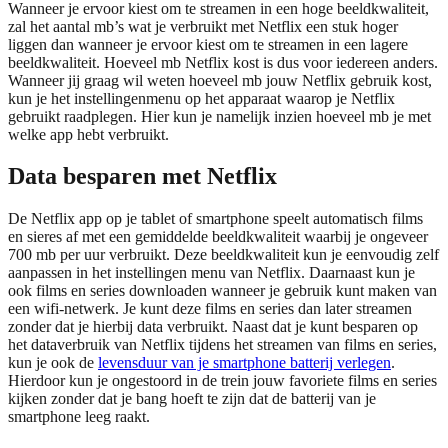
Wanneer je ervoor kiest om te streamen in een hoge beeldkwaliteit,
zal het aantal mb’s wat je verbruikt met Netflix een stuk hoger
liggen dan wanneer je ervoor kiest om te streamen in een lagere
beeldkwaliteit. Hoeveel mb Netflix kost is dus voor iedereen anders.
Wanneer jij graag wil weten hoeveel mb jouw Netflix gebruik kost,
kun je het instellingenmenu op het apparaat waarop je Netflix
gebruikt raadplegen. Hier kun je namelijk inzien hoeveel mb je met
welke app hebt verbruikt.
Data besparen met Netflix
De Netflix app op je tablet of smartphone speelt automatisch films
en sieres af met een gemiddelde beeldkwaliteit waarbij je ongeveer
700 mb per uur verbruikt. Deze beeldkwaliteit kun je eenvoudig zelf
aanpassen in het instellingen menu van Netflix. Daarnaast kun je
ook films en series downloaden wanneer je gebruik kunt maken van
een wifi-netwerk. Je kunt deze films en series dan later streamen
zonder dat je hierbij data verbruikt. Naast dat je kunt besparen op
het dataverbruik van Netflix tijdens het streamen van films en series,
kun je ook de
levensduur van je smartphone batterij verlegen
.
Hierdoor kun je ongestoord in de trein jouw favoriete films en series
kijken zonder dat je bang hoeft te zijn dat de batterij van je
smartphone leeg raakt.