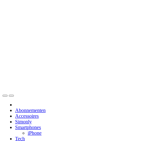
Skip
to
content
Abonnementen
Accessoires
Simonly
Smartphones
iPhone
Tech