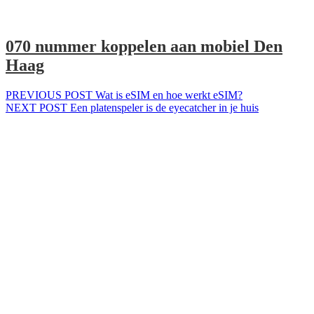
070 nummer koppelen aan mobiel Den
Haag
Bericht
Previous
PREVIOUS POST
Wat is eSIM en hoe werkt eSIM?
Next
post:
NEXT POST
Een platenspeler is de eyecatcher in je huis
navigatie
post: