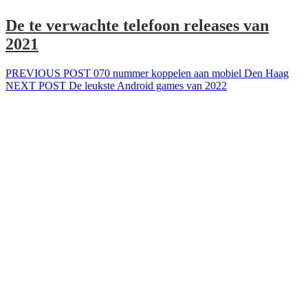
De te verwachte telefoon releases van
2021
Bericht
Previous
PREVIOUS POST
070 nummer koppelen aan mobiel Den Haag
Next
post:
NEXT POST
De leukste Android games van 2022
navigatie
post: