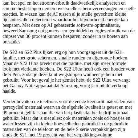
kan het spel en het stroomverbruik daadwerkelijk analyseren en
slimme beslissingen nemen over snelle schermverversingen en snelle
reacties. In wezen kan de AI tussen al je snelle gevechten kleine
tijdsintervallen detecteren waardoor het bijvoorbeeld energie kan
besparen. Met deze op AI gebaseerde software-optimalisatie,
beweert Samsung dat gamers een gemiddeld energieverbruik van de
chipset van 30 procent kunnen besparen, zonder in te boeten aan
prestaties.
De S22 en S22 Plus lijken erg op hun voorgangers uit de S21-
familie, met grote schermen, smalle randen en afgeronde hoeken.
Maar de S22 Ultra breekt met die traditie, met zijn meer formele
look met vierkante hoeken. De S22 Ultra heeft ook een houder voor
de S Pen, zodat je deze kunt wegstoppen wanneer je hem niet
gebruikt. Voor het geval je het gemist hebt, de S22 Ultra vervangt
het Galaxy Note-apparaat dat Samsung vorig jaar uit de verkoop
haalde.
Verder bevatten de telefoons voor de eerste keer ooit materialen van
gerecycled materiaal waarvan de algehele kwaliteit is getest en met
99 procent gelijk is aan die van het plastic dat het bedrijf normaal
gebruikt. Maar dat is niet alles: ook materialen zoals cd-hoesjes en
waterflessen zijn in kleine hoeveelheden gebruikt in de gebruikte
materialen van de telefoon en de hele S-serie verpakkingen zijn
sinds de S21 met 19 procent van het verpakkingsvolume