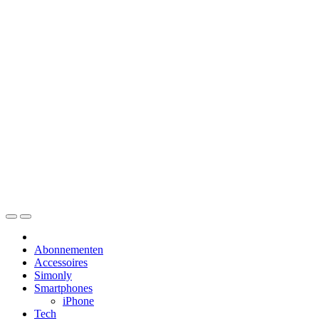
Skip
to
content
Abonnementen
Accessoires
Simonly
Smartphones
iPhone
Tech